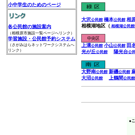
小中学生のためのページ
大沢
橋本
相
公民館
公民館
相模湖地区（
相模湖
公民館
各公民館の施設案内
（相模原市施設一覧ページへリンク）
学習施設・公民館予約システム
（さがみはらネットワークシステムへ
上溝
小山
田
公民館
公民館
リンク）
光が丘
陽光台
公民館
公
大野南
新磯
公民館
公民館
大沼
上鶴間
公民館
公民館
●
相
〒